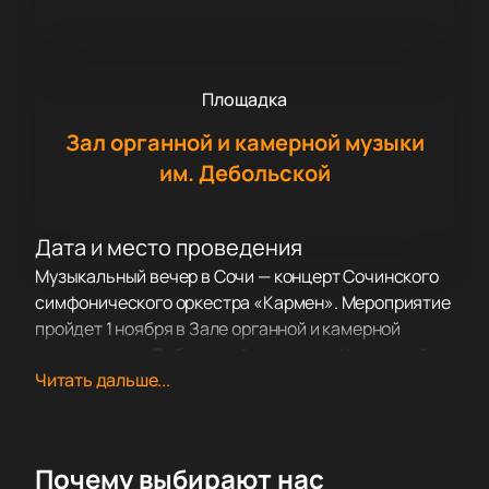
Площадка
Зал органной и камерной музыки
им. Дебольской
Дата и место проведения
Музыкальный вечер в Сочи — концерт Сочинского
симфонического оркестра «Кармен». Мероприятие
пройдет 1 ноября в Зале органной и камерной
музыки имени Дебольской по адресу: Курортный
Читать дальше...
проспект, дом 32/1.
О концерте
В этот вечер гости услышат две известные работы:
«Арлезианка» Жоржа Бизе и «Кармен-сюита»
Почему выбирают нас