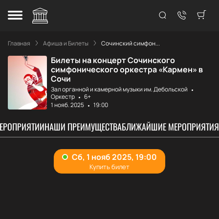
Главная
Афиша и Билеты
Сочинский симфон...
Билеты на концерт Сочинского
симфонического оркестра «Кармен» в
Сочи
Зал органной и камерной музыки им. Дебольской
Оркестр
6+
1 нояб. 2025
19:00
МЕРОПРИЯТИИ
НАШИ ПРЕИМУЩЕСТВА
БЛИЖАЙШИЕ МЕРОПРИЯТИЯ