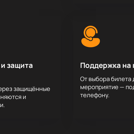
 и защита
Поддержка на 
От выбора билета 
мероприятие — под
через защищённые
телефону.
аняются и
и.