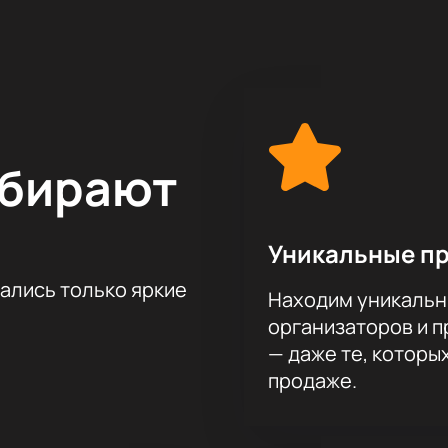
зволят погрузиться в атмосферу классической русской музы
ликолепной акустикой и эстетикой, станет идеальной площ
ыдающихся артистов и музыкальные коллективы, создавая ун
ваемого события, вы можете
купить билеты
на нашем сайте.
ыбирают
Уникальные п
тались только яркие
Находим уникальн
организаторов и 
— даже те, которы
продаже.