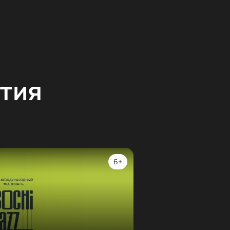
тия
6+