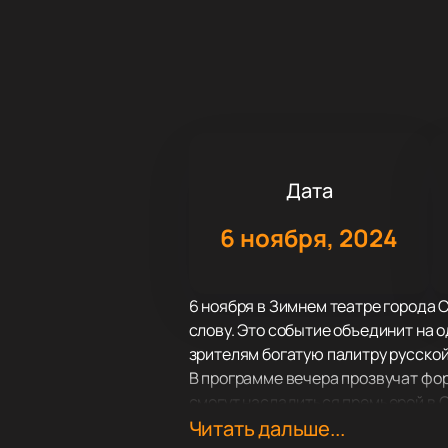
Дата
6 ноября, 2024
6 ноября в Зимнем театре города 
слову. Это событие объединит на 
зрителям богатую палитру русской
В программе вечера прозвучат фо
смогут насладиться премьерой в С
Иванова. Особое внимание будет 
Читать дальше...