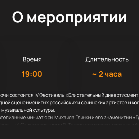
О мероприятии
Время
Длительность
19:00
~
2 часа
Сочи состоится IV Фестиваль «Блистательный дивертисмент
одной сцене именитых российских и сочинских артистов и ко
 музыкальной культуры.
ртепианные миниатюры Михаила Глинки и его знаменитый «Гр
очи — «4 Стихотворениями Р. Тагора для голоса, скрипки и
уделено и жемчужине камерной музыки Петра Ильича Чайков