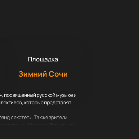
Площадка
Зимний Сочи
», посвященный русской музыке и
ллективов, которые представят
анд секстет». Также зрители
 фортепиано» Михаила Ипполитова-
ского — «Воспоминаниям о