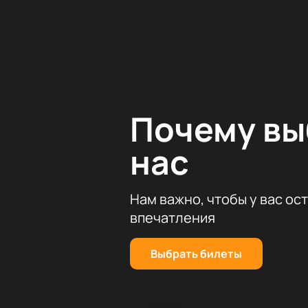
Флоренции». Эти произведения по
изяществом.
Зимний театр, известный своей ве
Его залы уже не раз принимали в
шедевров классической музыки.
Чтобы стать частью этого незабы
Почему в
нас
Нам важно, чтобы у вас ос
впечатления
Выбрать билеты