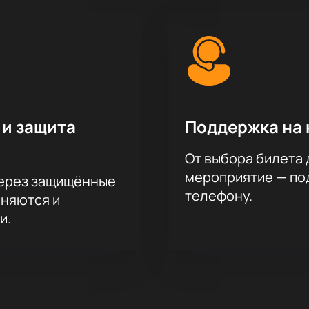
 и защита
Поддержка на 
От выбора билета 
мероприятие — под
через защищённые
телефону.
аняются и
и.