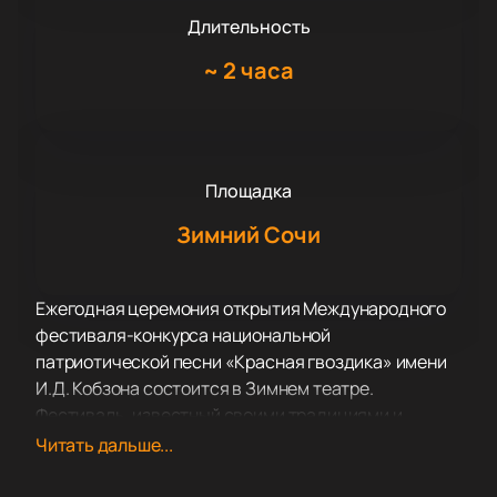
Длительность
~
2 часа
Площадка
Зимний Сочи
Ежегодная церемония открытия Международного
фестиваля-конкурса национальной
патриотической песни «Красная гвоздика» имени
И.Д. Кобзона состоится в Зимнем театре.
Фестиваль, известный своими традициями и
высоким уровнем исполнения, соберет лауреатов
Читать дальше...
прошлых лет и звёзд эстрады. Концерт «Красная
гвоздика собирает друзей» обещает быть ярким