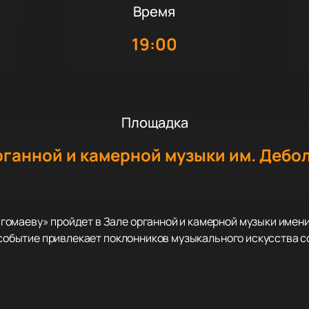
Время
19:00
Площадка
рганной и камерной музыки им. Дебо
омаеву» пройдет в Зале органной и камерной музыки имени
о событие привлекает поклонников музыкального искусства с
ст России, исполнит специальную программу, посвящённую
венной эстрады. Его песни стали частью культурной истории