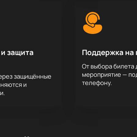
 и защита
Поддержка на 
От выбора билета 
мероприятие — под
через защищённые
телефону.
аняются и
и.