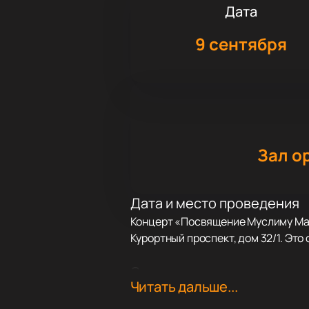
Дата
9 сентября
Зал о
Дата и место проведения
Концерт «Посвящение Муслиму Маг
Курортный проспект, дом 32/1. Эт
О концерте
Читать дальше...
Павел Кравчук, заслуженный арти
одного из главных голосов отечест