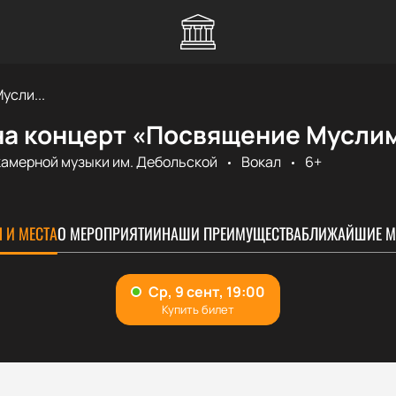
усли...
на концерт «Посвящение Муслим
камерной музыки им. Дебольской
Вокал
6+
 И МЕСТА
О МЕРОПРИЯТИИ
НАШИ ПРЕИМУЩЕСТВА
БЛИЖАЙШИЕ М