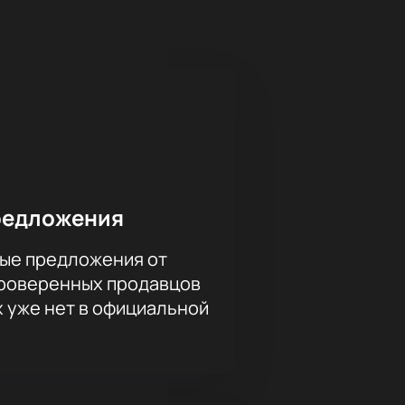
соты» и другие известные
ение эпохи.
вную схему зала с подробной
 на сайте или по телефону у
редложения
ые предложения от
проверенных продавцов
х уже нет в официальной