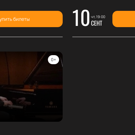
10
чт, 19:00
упить билеты
СЕНТ
0+