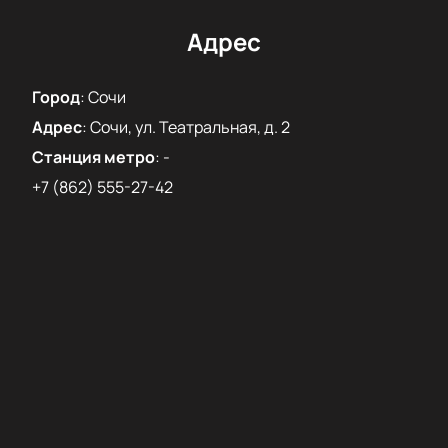
исполнением любимых композиций и погрузиться в
мир музыки этих великолепных артистов.
Адрес
Не упустите шанс стать частью этого
музыкального праздника!
Купить билеты
на
Город
:
Сочи
нашем сайте можно уже сейчас. Поспешите,
Адрес
:
Сочи, ул. Театральная, д. 2
количество мест ограничено.
Станция метро
:
-
+7 (862) 555-27-42