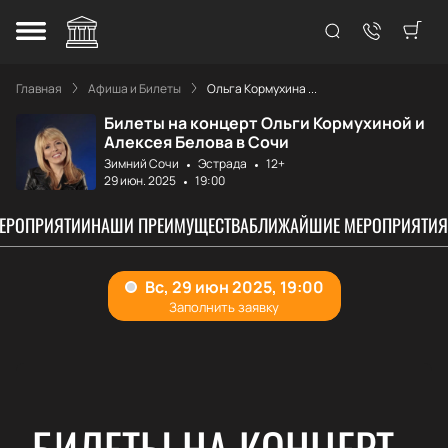
Главная
Афиша и Билеты
Ольга Кормухина ...
Билеты на концерт Ольги Кормухиной и
Алексея Белова в Сочи
Зимний Сочи
Эстрада
12+
29 июн. 2025
19:00
МЕРОПРИЯТИИ
НАШИ ПРЕИМУЩЕСТВА
БЛИЖАЙШИЕ МЕРОПРИЯТИЯ