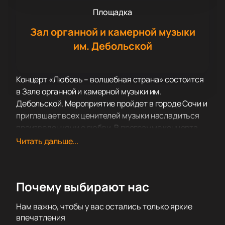
Площадка
Зал органной и камерной музыки
им. Дебольской
Концерт «Любовь – волшебная страна» состоится
в Зале органной и камерной музыки им.
Дебольской. Мероприятие пройдет в городе Сочи и
приглашает всех ценителей музыки насладиться
произведениями о любви. В программе концерта
прозвучат популярные арии, дуэты, старинные
Читать дальше...
романсы и советские песни.
Площадка, на которой будет проходить концерт,
известна своей акустикой и атмосферой. Зал
Почему выбирают нас
органной и камерной музыки им. Дебольской
предоставляет зрителям возможность
Нам важно, чтобы у вас остались только яркие
насладиться высоким качеством звука и
впечатления
комфортом. Это место идеально подходит для