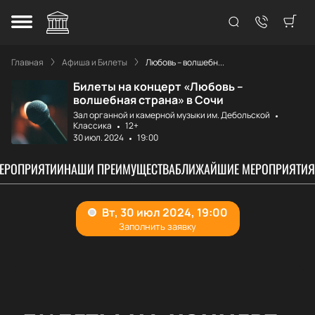
Главная
Афиша и Билеты
Любовь – волшебн...
Билеты на концерт «Любовь –
волшебная страна» в Сочи
Зал органной и камерной музыки им. Дебольской
Классика
12+
30 июл. 2024
19:00
МЕРОПРИЯТИИ
НАШИ ПРЕИМУЩЕСТВА
БЛИЖАЙШИЕ МЕРОПРИЯТИЯ