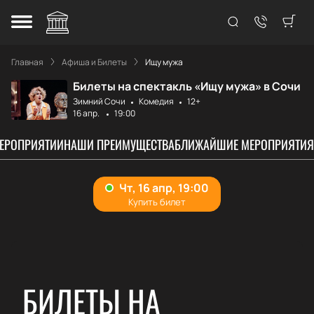
Главная
Афиша и Билеты
Ищу мужа
Билеты на спектакль «Ищу мужа» в Сочи
Зимний Сочи
Комедия
12+
16 апр.
19:00
МЕРОПРИЯТИИ
НАШИ ПРЕИМУЩЕСТВА
БЛИЖАЙШИЕ МЕРОПРИЯТИЯ
БИЛЕТЫ НА