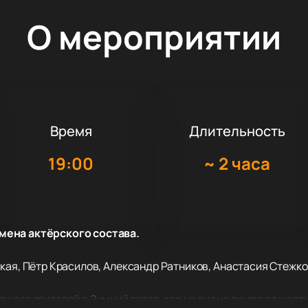
О мероприятии
Время
Длительность
19:00
~
2 часа
мена актёрского состава.
кая, Пётр Красилов, Александр Ратников, Анастасия Стежко
шает зрителей в Зимний театр, где на сцене оживают шест