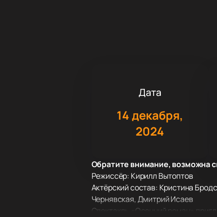
Дата
14 декабря,
2024
Обратите внимание, возможна с
Режиссёр: Кирилл Вытоптов
Актёрский состав: Кристина Бродс
Чернявская, Дмитрий Исаев
Спектакль «Осенний роман» пригла