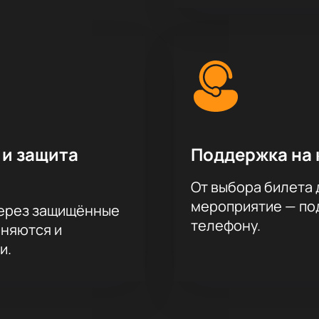
 и защита
Поддержка на 
От выбора билета 
мероприятие — под
через защищённые
телефону.
аняются и
и.