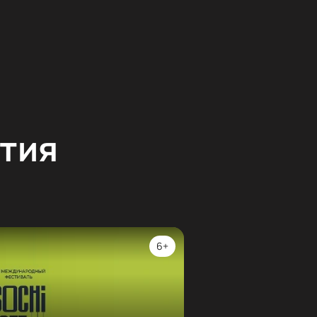
тия
6+