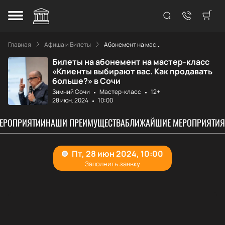
Главная
Афиша и Билеты
Абонемент на мас...
Билеты на абонемент на мастер-класс
«Клиенты выбирают вас. Как продавать
больше?» в Сочи
Зимний Сочи
Мастер-класс
12+
28 июн. 2024
10:00
МЕРОПРИЯТИИ
НАШИ ПРЕИМУЩЕСТВА
БЛИЖАЙШИЕ МЕРОПРИЯТИЯ