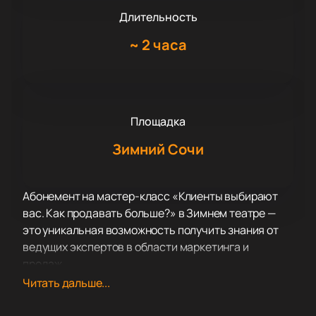
Длительность
~
2 часа
Площадка
Зимний Сочи
Абонемент на мастер-класс «Клиенты выбирают
вас. Как продавать больше?» в Зимнем театре —
это уникальная возможность получить знания от
ведущих экспертов в области маркетинга и
продаж.
Зимний театр — это историческая площадка,
Читать дальше...
расположенная в центре города. Театр известен
своими комфортными условиями и современным