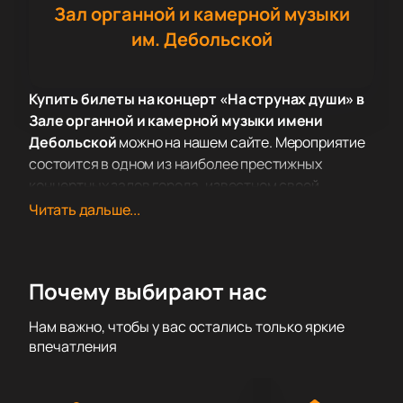
Зал органной и камерной музыки
им. Дебольской
Купить билеты на концерт «На струнах души» в
Зале органной и камерной музыки имени
Дебольской
можно на нашем сайте. Мероприятие
состоится в одном из наиболее престижных
концертных залов города, известном своей
превосходной акустикой и комфортными
Читать дальше...
условиями для зрителей. Зал органной и камерной
музыки имени Дебольской предоставляет
идеальные условия для проведения музыкальных
Почему выбирают нас
мероприятий высокого уровня.
Концерт «На струнах души» обещает быть
Нам важно, чтобы у вас остались только яркие
незабываемым событием для всех любителей
впечатления
музыки. В программе выступят Андрей Венников и
Анастасия Гурова. Андрей Венников, балалаечник,
артист Сочинской филармонии и солист