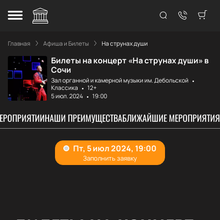
Главная
Афиша и Билеты
На струнах души
Билеты на концерт «На струнах души» в
Сочи
Зал органной и камерной музыки им. Дебольской
Классика
12+
5 июл. 2024
19:00
МЕРОПРИЯТИИ
НАШИ ПРЕИМУЩЕСТВА
БЛИЖАЙШИЕ МЕРОПРИЯТИЯ