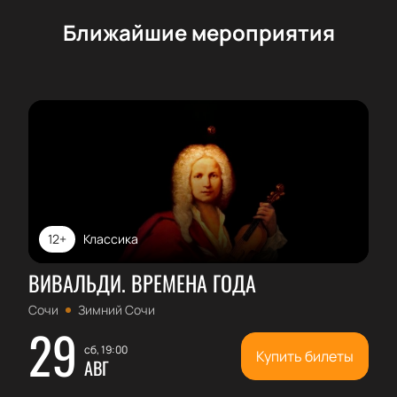
упустите возможность насладиться живой музыкой
в исполнении выдающихся артистов в одном из
Ближайшие мероприятия
лучших концертных залов города.
12+
Классика
ВИВАЛЬДИ. ВРЕМЕНА ГОДА
Сочи
Зимний Сочи
29
сб, 19:00
Купить билеты
АВГ