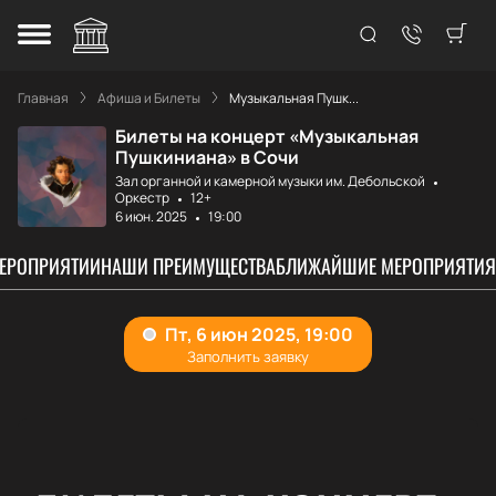
Главная
Афиша и Билеты
Музыкальная Пушк...
Билеты на концерт «Музыкальная
Пушкиниана» в Сочи
Зал органной и камерной музыки им. Дебольской
Оркестр
12+
6 июн. 2025
19:00
МЕРОПРИЯТИИ
НАШИ ПРЕИМУЩЕСТВА
БЛИЖАЙШИЕ МЕРОПРИЯТИЯ