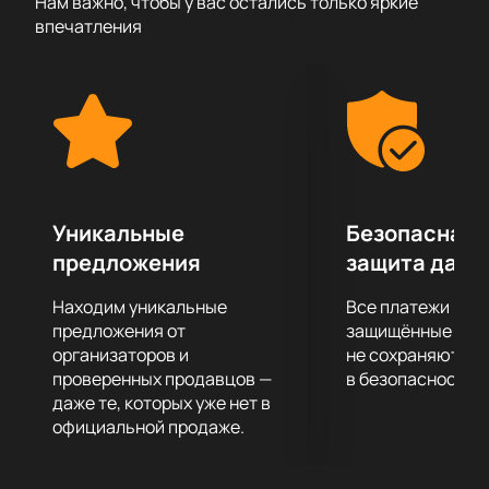
Главный герой Емеля с помощью волшебной щуки
Нам важно, чтобы у вас остались только яркие
впечатления
решает свои задачи. В спектакле звучит музыка и
используются современные элементы. В
постановке участвуют артисты театра, среди них
народные и заслуженные актеры России, лауреаты
премий. Спектакль подходит для зрителей любого
возраста и входит в репертуар театра.
Где пройдет событие?
Зимний театр находится по адресу: ул.
Уникальные
Безопасная 
Театральная, д. 2. Основная сцена подходит для
предложения
защита данн
крупных мероприятий и концертов. Зал рассчитан
на большое количество гостей и соответствует
Находим уникальные
Все платежи про
современным стандартам.
предложения от
защищённые шлю
Где и как купить билеты на музыкальный
организаторов и
не сохраняются 
спектакль «По щучьему велению»
проверенных продавцов —
в безопасности.
даже те, которых уже нет в
онлайн?
официальной продаже.
Купить билеты на музыкальный спектакль «По
щучьему велению»
можно на нашем сайте через