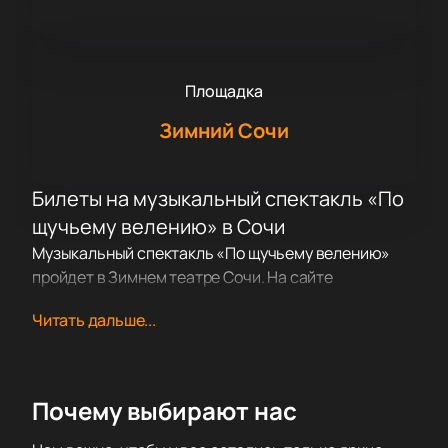
Площадка
Зимний Сочи
Билеты на музыкальный спектакль «По
щучьему велению» в Сочи
Музыкальный спектакль «По щучьему велению»
пройдет в Зимнем театре Сочи. На сайте
размещена афиша ближайших показов. Здесь
Читать дальше...
можно узнать расписание, время начала и
продолжительность спектакля, а также
посмотреть план зала для выбора мест.
Сюжет
Почему выбирают нас
Постановка основана на русском произведении.