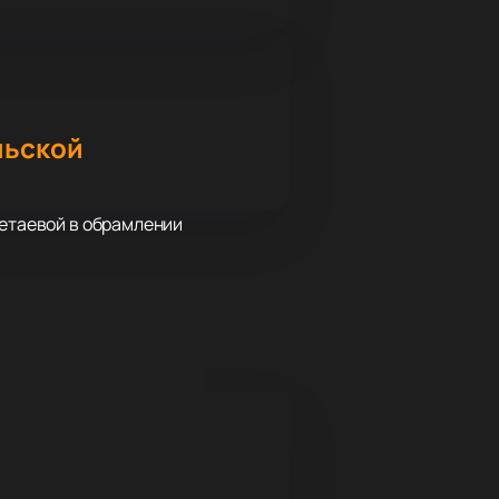
льской
ветаевой в обрамлении