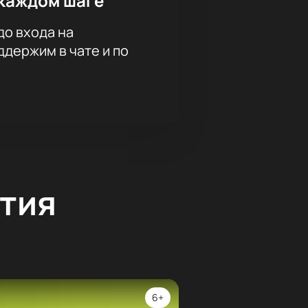
каждом шаге
до входа на
держим в чате и по
тия
6+