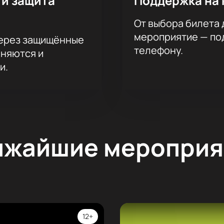
 и защита
Поддержка на 
От выбора билета 
мероприятие — под
через защищённые
телефону.
аняются и
и.
ижайшие мероприя
12+