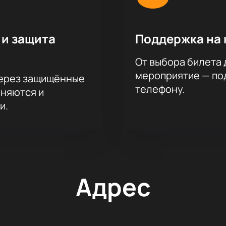
 и защита
Поддержка на 
От выбора билета 
мероприятие — под
через защищённые
телефону.
аняются и
и.
Адрес