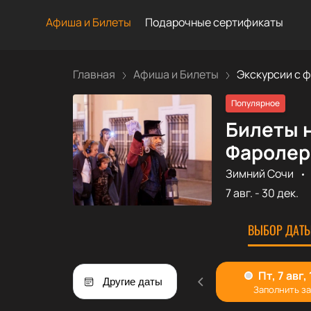
Афиша и Билеты
Подарочные сертификаты
Главная
Афиша и Билеты
Экскурсии с ф
Популярное
Билеты 
Фаролер
Зимний Сочи
7 авг.
-
30 дек.
ВЫБОР ДАТЫ
Другие даты