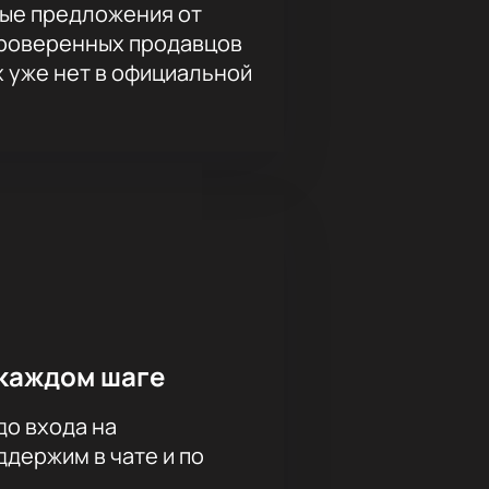
ые предложения от
проверенных продавцов
х уже нет в официальной
каждом шаге
до входа на
держим в чате и по