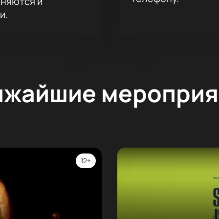
аняются и
и.
ижайшие мероприя
12+