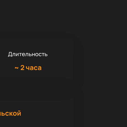
Длительность
~
2 часа
льской