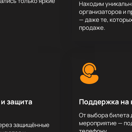
тались только яркие
Находим уникальн
организаторов и 
— даже те, которы
продаже.
 и защита
Поддержка на 
От выбора билета 
мероприятие — под
через защищённые
телефону.