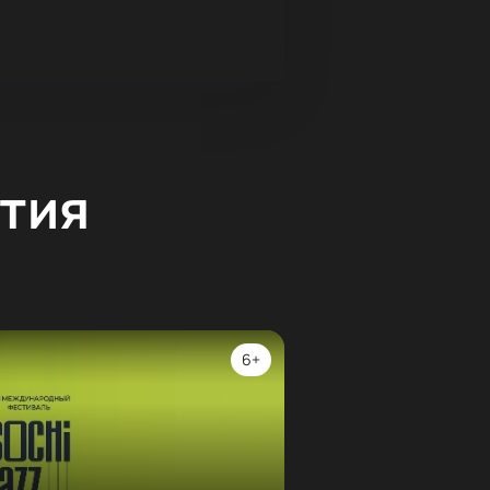
тия
6+