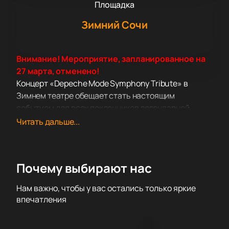
Площадка
Зимний Сочи
Внимание! Мероприятие, запланированное на
27 марта, отменено!
Концерт «Depeche Mode Symphony Tribute» в
Зимнем театре обещает стать настоящим
событием для всех поклонников легендарной
группы Depeche Mode. В этот вечер сцена театра в
Читать дальше...
Сочи станет местом, где классическое звучание
симфонического оркестра встретится с
неповторимой энергетикой хитов Depeche Mode,
Почему выбирают нас
исполненных трибьют-проектом «Depeche Boat».
Зимний театр, известный своей изысканной
Нам важно, чтобы у вас остались только яркие
архитектурой и превосходной акустикой, станет
впечатления
идеальной площадкой для этого музыкального
события. Атмосфера театра, сочетающая в себе