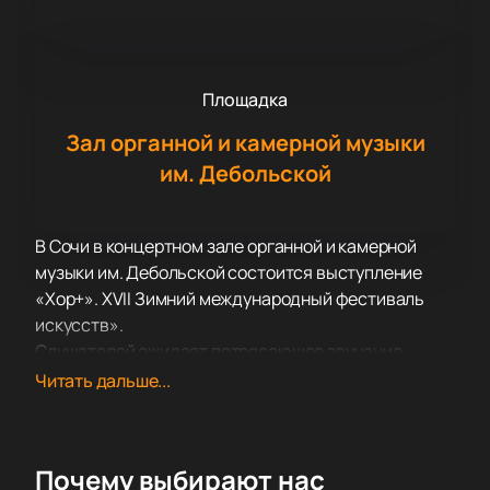
Площадка
Зал органной и камерной музыки
им. Дебольской
В Сочи в концертном зале органной и камерной
музыки им. Дебольской состоится выступление
«Хор+». XVII Зимний международный фестиваль
искусств».
Слушателей ожидает потрясающее звучание
ансамбля голосов, сливающихся друг с другом.
Читать дальше...
Коллектив исполнит всем известные народные
песни, ставшие настоящими хитами. Красивое
многоголосное исполнение композиций неизменно
Почему выбирают нас
трогает душу, пробуждает возвышенные светлые