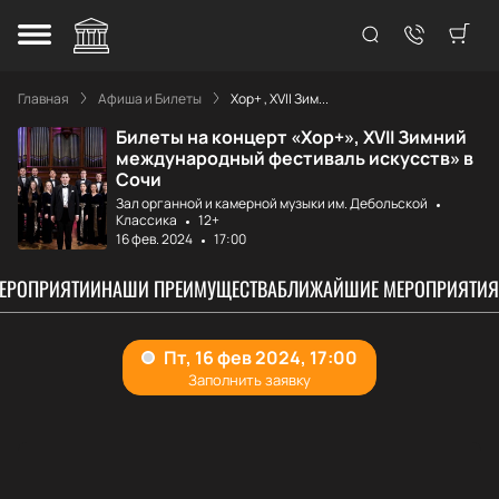
Главная
Афиша и Билеты
Хор+ , XVII Зим...
Билеты на концерт «Хор+», XVII Зимний
международный фестиваль искусств» в
Сочи
Зал органной и камерной музыки им. Дебольской
Классика
12+
16 фев. 2024
17:00
МЕРОПРИЯТИИ
НАШИ ПРЕИМУЩЕСТВА
БЛИЖАЙШИЕ МЕРОПРИЯТИЯ