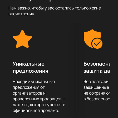
чувства и дарит радостные эмоции.
Нам важно, чтобы у вас остались только яркие
Профессиональный фольклорный хор под
впечатления
руководством талантливого дирижера своим
блистательным исполнением песен подтверждает,
что хоровые певческие традиции не только не
утеряны, но и активно развиваются. Не упустите
возможности вживую услышать любимые
народные песни в исполнении ансамбля «Хор+».
XVII Зимний международный фестиваль искусств»!
На нашем сайте вы сможете купить билеты на
Уникальные
Безопасная 
концерт ансамбля «Хор+». XVII Зимний
предложения
защита данн
международный фестиваль искусств» по выгодной
цене онлайн без посредников. Надежный и удобный
Находим уникальные
Все платежи про
сервис поможет вам за считанные минуты стать
предложения от
защищённые шлю
обладателем билетов на это мероприятие без
организаторов и
не сохраняются 
проверенных продавцов —
в безопасности.
траты времени на поездку в кассы или сделок с
даже те, которых уже нет в
сомнительными продавцами.
официальной продаже.