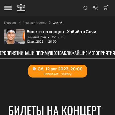
Главная
Афиша и Билеты
Хабиб
Билеты на концерт Хабиба в Сочи
Зимний Сочи
Поп
0+
12 авг. 2023
20:00
МЕРОПРИЯТИИ
НАШИ ПРЕИМУЩЕСТВА
БЛИЖАЙШИЕ МЕРОПРИЯТИЯ
БИЛЕТЫ НА КОНЦЕРТ