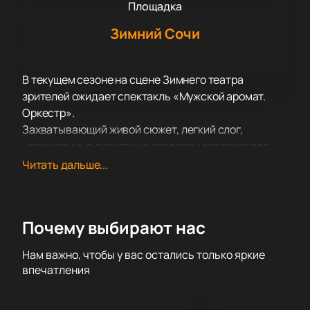
Площадка
Зимний Сочи
В текущем сезоне на сцене Зимнего театра
зрителей ожидает спектакль «Мужской аромат.
Оркестр».
Захватывающий живой сюжет, легкий слог,
неожиданные сюжетные повороты заставят вас
пристально следить за развитием событий,
Читать дальше...
позабыв обо всем на свете.
Тонкая, интересная история вызывает отклик в
душе каждого, кто в этот вечер решил посетить
Почему выбирают нас
Зимнего театра и отвлечься от повседневных
забот и переживания. После просмотра остается
Нам важно, чтобы у вас остались только яркие
приятное послевкусие, заряда позитива и
впечатления
положительных эмоций.
Приятного просмотра!