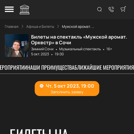
Главная
Афиша и Билеты
Мужской аромат. ...
Билеты на спектакль «Мужской аромат.
Оркестр» в Сочи
Зимний Сочи
Музыкальный спектакль
16+
5 окт. 2023
19:00
МЕРОПРИЯТИИ
НАШИ ПРЕИМУЩЕСТВА
БЛИЖАЙШИЕ МЕРОПРИЯТИЯ