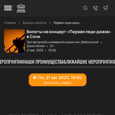
Главная
Афиша и Билеты
Первая леди джаз...
Билеты на концерт «Первая леди джаза»
в Сочи
Зал органной и камерной музыки им. Дебольской
Джаз и блюз
12+
21 авг. 2023
19:00
МЕРОПРИЯТИИ
НАШИ ПРЕИМУЩЕСТВА
БЛИЖАЙШИЕ МЕРОПРИЯТИЯ