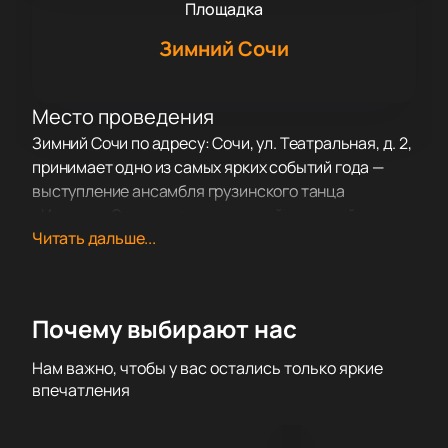
Площадка
Зимний Сочи
Место проведения
Зимний Сочи по адресу: Сочи, ул. Театральная, д. 2,
принимает одно из самых ярких событий года —
выступление ансамбля грузинского танца
«Иверия». Этот зал радует гостей отличной
Читать дальше...
акустикой и комфортом.
О концерте
Ансамбль «Иверия» под руководством Бориса
Почему выбирают нас
Чачанидзе приглашает зрителей на
хореографическое шоу «Сказание о любви».
Нам важно, чтобы у вас остались только яркие
Коллектив получил признание в России и за
впечатления
рубежом, выступал в Германии, Турции, Финляндии
и других странах. Артисты побеждали на