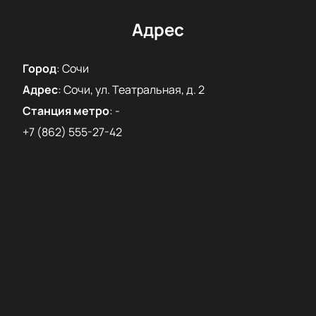
смотрите на сайте.
Купить билеты на концерт ансамбля
Адрес
грузинского танца «Иверия»
Удобный выбор мест через онлайн-схему
Город
:
Сочи
Бронирование через сайт или по телефону
Безопасная оплата заказа
Адрес
:
Сочи, ул. Театральная, д. 2
Почувствуйте атмосферу праздника и откройте для
Станция метро
:
-
себя искусство ансамбля «Иверия»!
+7 (862) 555-27-42