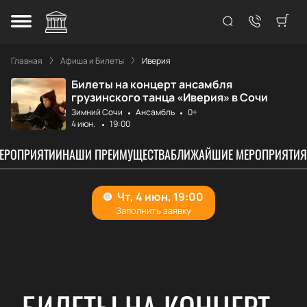
Главная
Афиша и Билеты
Иверия
Билеты на концерт ансамбля
грузинского танца «Иверия» в Сочи
Зимний Сочи
Ансамбль
0+
4 июн.
19:00
МЕРОПРИЯТИИ
НАШИ ПРЕИМУЩЕСТВА
БЛИЖАЙШИЕ МЕРОПРИЯТИЯ