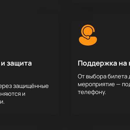
 и защита
Поддержка на 
От выбора билета 
мероприятие — под
через защищённые
телефону.
аняются и
и.