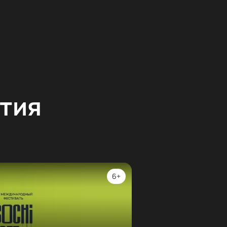
тия
6+