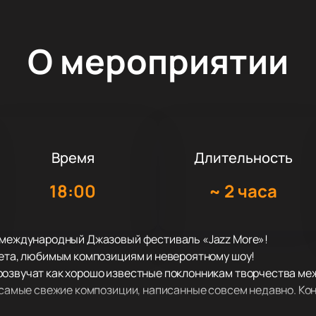
О мероприятии
Время
Длительность
18:00
~
2 часа
 международный Джазовый фестиваль «Jazz More»!
вета, любимым композициям и невероятному шоу!
розвучат как хорошо известные поклонникам творчества м
и самые свежие композиции, написанные совсем недавно. Ко