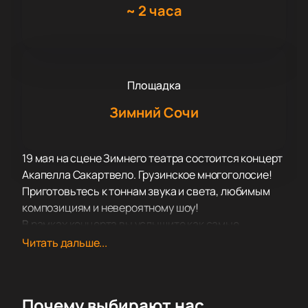
~
2 часа
Площадка
Зимний Сочи
19 мая на сцене Зимнего театра состоится концерт
Акапелла Сакартвело. Грузинское многоголосие!
Приготовьтесь к тоннам звука и света, любимым
композициям и невероятному шоу!
В рамках концерта вы услышите как самые
популярные и проверенные временем композиции,
Читать дальше...
так и свежие новинки в репертуаре, вышедшие в
недавних альбомах.
Акапелла Сакартвело. Грузинское многоголосие –
Почему выбирают нас
это всегда море позитива, драйва, самых ярких