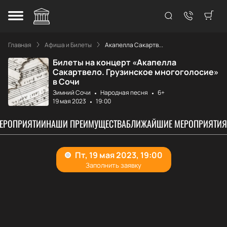
Главная
Афиша и Билеты
Акапелла Сакартв...
Билеты на концерт «Акапелла
Сакартвело. Грузинское многоголосие»
в Сочи
Зимний Сочи
Народная песня
6+
19 мая 2023
19:00
МЕРОПРИЯТИИ
НАШИ ПРЕИМУЩЕСТВА
БЛИЖАЙШИЕ МЕРОПРИЯТИЯ