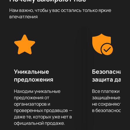
эмоций, которые только может подарить подобное
Нам важно, чтобы у вас остались только яркие
шоу. Вас ожидает яркое шоу, мегатонны
впечатления
качественного звука, а также световые и лазерные
эффекты.
Подарите себе невероятные впечатления от
посещения концерта своего любимого
исполнителя!
Уникальные
Безопасная 
предложения
защита данн
Находим уникальные
Все платежи про
предложения от
защищённые шлю
организаторов и
не сохраняются 
проверенных продавцов —
в безопасности.
даже те, которых уже нет в
официальной продаже.