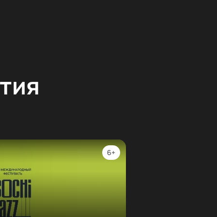
тия
6+