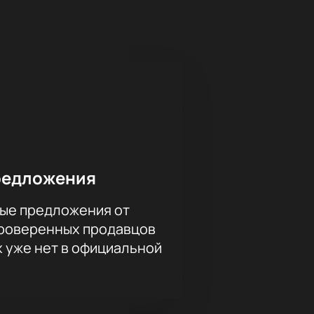
В спектакле звучат романсы на
я персонажи пушкинской эпохи,
ся в центре города. Пространство
ельно или обратитесь к менеджеру
ые условия. На сайте указаны:
редложения
ые предложения от
проверенных продавцов
х уже нет в официальной
илет поступит на почту после