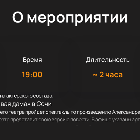
О мероприятии
Время
Длительность
19:00
~
2 часа
на актёрского состава.
вая дама» в Сочи
него театра пройдет спектакль по произведению Александр
атр представит свою версию повести. В афише указаны арт
ковая дама»
можно заранее, чтобы выбрать места в зале.