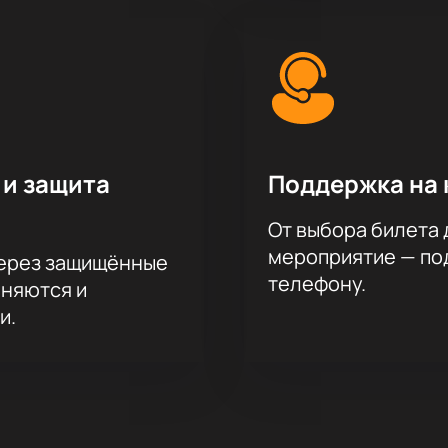
 и защита
Поддержка на 
От выбора билета 
мероприятие — под
через защищённые
телефону.
аняются и
и.