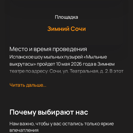
Площадка
Зимний Сочи
Место и время проведения
Испанское шоу мыльных пузырей «Мыльные
выкрутасы» пройдет 10 мая 2026 года в Зимнем
театре по адресу: Сочи, ул. Театральная, д. 2. В этот
день зрителей ждет яркое и необычное
Читать дальше...
представление для всей семьи.
О концерте
«Мыльные выкрутасы» — это шоу, которое уже
Почему выбирают нас
покорило зрителей по всему миру. На сцене
оживают удивительные формы, переливающиеся
Нам важно, чтобы у вас остались только яркие
светом и цветом, превращаясь в настоящее
впечатления