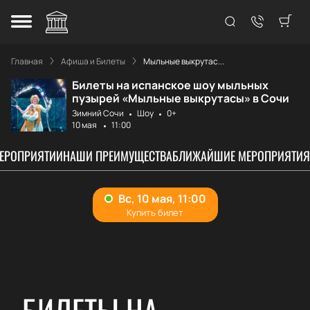
Главная
Афиша и Билеты
Мыльные выкрутас...
Билеты на испанское шоу мыльных
пузырей «Мыльные выкрутасы» в Сочи
Зимний Сочи
Шоу
0+
10 мая
11:00
МЕРОПРИЯТИИ
НАШИ ПРЕИМУЩЕСТВА
БЛИЖАЙШИЕ МЕРОПРИЯТИЯ