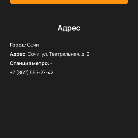
Безопасная оплата
Разные категории билетов по цене
Проведите этот день в атмосфере легкости и
волшебства — «Мыльные выкрутасы» подарят
Адрес
яркие эмоции всей семье!
Город
:
Сочи
Адрес
:
Сочи, ул. Театральная, д. 2
Станция метро
:
-
+7 (862) 555-27-42