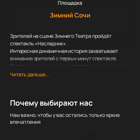
Площадка
Зимний Сочи
Зрителей на сцене Зимнего Театра пройдёт
спектакль «Наследник».
Интересная динамичная история захватывает
внимание зрителей с первых минут спектакля.
Поверьте, вы не сможете оторвать глаз от сцены ни
на одну минуту! Развитие сюжета и его
Читать дальше...
хитросплетения заставят вас пристально следить
за судьбой героев и их переживаниями.
Уверены, что вы не единожды за время просмотра
Почему выбирают нас
спросите себя «А что будет дальше?» или «А как
поступил бы я?». В этой постановке тонко
Нам важно, чтобы у вас остались только яркие
переплетены сопереживание, сочувствие, а также
впечатления
победа вечных ценностей над ценностями
временными и кажущимися.