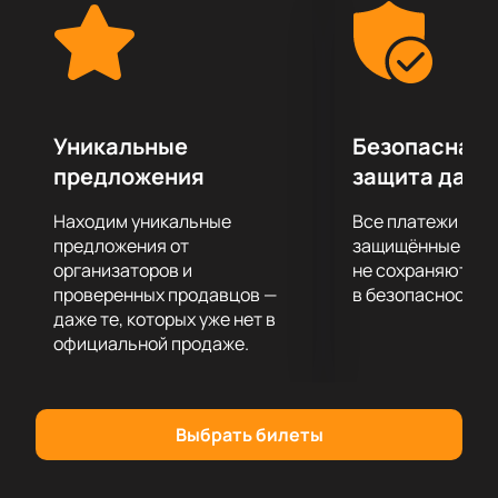
Если вы хотите полностью отвлечься и сбросить с
себя груз повседневных забот, то спектакль
«Наследник» поможет вам в этом. Вас ждет полное
погружение в сюжет, огромное удовольствие от
актерской игры, декораций, костюмов и
музыкального сопровождения.
Уникальные
Безопасная 
Приятного просмотра!
предложения
защита данн
Находим уникальные
Все платежи про
предложения от
защищённые шлю
организаторов и
не сохраняются 
проверенных продавцов —
в безопасности.
даже те, которых уже нет в
официальной продаже.
Выбрать билеты