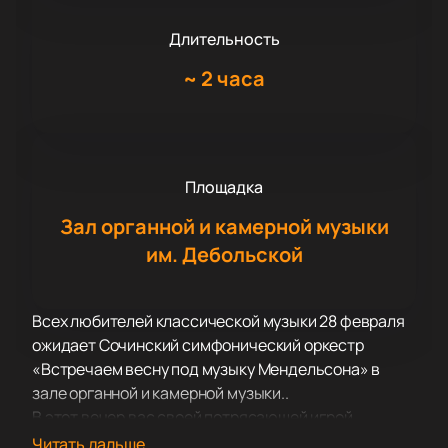
Длительность
~
2 часа
Площадка
Зал органной и камерной музыки
им. Дебольской
Всех любителей классической музыки 28 февраля
ожидает Сочинский симфонический оркестр
«Встречаем весну под музыку Мендельсона» в
зале органной и камерной музыки..
В этот вечер вас своей потрясающей игрой
порадует Сочинский симфонический оркестр. В
Читать дальше...