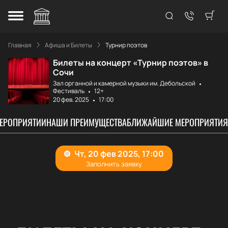
Главная
Афиша и Билеты
Турнир поэтов
Билеты на концерт «Турнир поэтов» в
Сочи
Зал органной и камерной музыки им. Дебольской
Фестиваль
12+
20 фев. 2025
17:00
МЕРОПРИЯТИИ
НАШИ ПРЕИМУЩЕСТВА
БЛИЖАЙШИЕ МЕРОПРИЯТИЯ