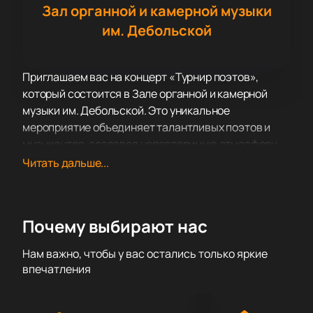
Зал органной и камерной музыки
им. Дебольской
Приглашаем вас на концерт «Турнир поэтов»,
который состоится в Зале органной и камерной
музыки им. Дебольской. Это уникальное
мероприятие объединяет талантливых поэтов и
музыкантов, создавая неповторимую атмосферу
синтеза слова и музыки. Концерт обещает стать
Читать дальше...
настоящим праздником искусства, где каждый
зритель сможет насладиться магией поэтического
слова и вдохновляющими музыкальными
Почему выбирают нас
произведениями.
Зал органной и камерной музыки им. Дебольской —
Нам важно, чтобы у вас остались только яркие
это одна из самых престижных площадок города,
впечатления
известная своей великолепной акустикой и
изысканным интерьером. Зал был открыт в честь
выдающегося музыканта и композитора, и с тех пор