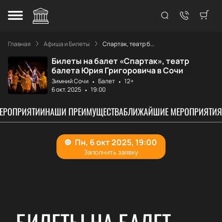
Главная
Афиша и Билеты
Спартак, театр б...
Билеты на балет «Спартак», театр
балета Юрия Григоровича в Сочи
Зимний Сочи
Балет
12+
6 окт. 2025
19:00
МЕРОПРИЯТИИ
НАШИ ПРЕИМУЩЕСТВА
БЛИЖАЙШИЕ МЕРОПРИЯТИЯ