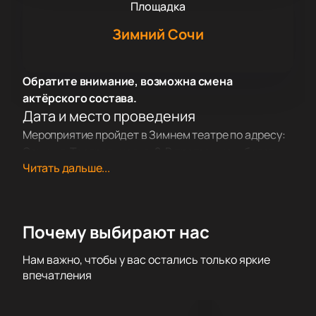
Площадка
Зимний Сочи
Обратите внимание, возможна смена
актёрского состава.
Дата и место проведения
Мероприятие пройдет в Зимнем театре по адресу:
Сочи, ул. Театральная, д. 2. В программе — балет
Читать дальше...
«Спартак» под руководством Юрия Григоровича.
Время начала, продолжительность и правила
посещения указаны на нашем сайте.
О событии и площадке
Почему выбирают нас
Балет Арама Хачатуряна основан на событиях
древнеримской истории I века до нашей эры.
Нам важно, чтобы у вас остались только яркие
Сюжет рассказывает о восстании рабов во главе
впечатления
со Спартаком против римского полководца Красса.
Главные герои — Спартак, Красс, Фригия и Эгина —