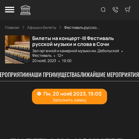
Главная
Афиша и Билеты
Фестиваль русско...
Билеты на концерт-III Фестиваль
русской музыки и слова в Сочи
Зал органной и камерной музыки им. Дебольской
Фестиваль
12+
20 нояб. 2023
19:00
МЕРОПРИЯТИИ
НАШИ ПРЕИМУЩЕСТВА
БЛИЖАЙШИЕ МЕРОПРИЯТИЯ