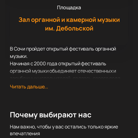
Площадка
Зал органной и камерной музыки
им. Дебольской
В Сочи пройдет открытый фестиваль органной
музыки.
Начиная с 2000 года открытый фестиваль
органной музыки объединяет отечественных и
зарубежных исполнителей, являясь своего рода
невидимым мостом дружбы. Ежегодно насыщенная
Читать дальше...
программа события дарит яркие впечатления
посетителям, а исполняемые произведения
вдохновляют и трогают до глубины души.
Почему выбирают нас
В этом году честь открытия фестиваля выпала
выдающемуся органисту современности
Нам важно, чтобы у вас остались только яркие
Александру Фисейскому. Заслуженный артист
впечатления
России активно совмещает педагогическую