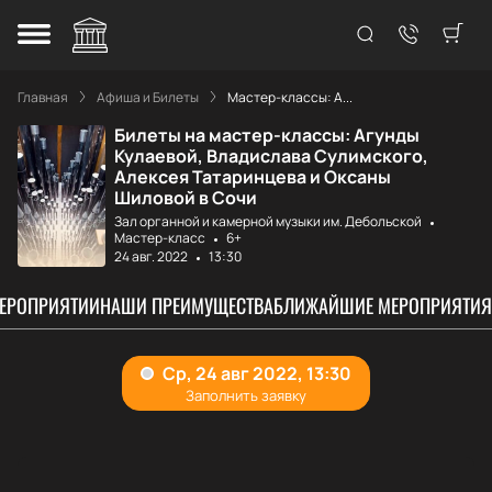
Главная
Афиша и Билеты
Мастер-классы: А...
Билеты на мастер-классы: Агунды
Кулаевой, Владислава Сулимского,
Алексея Татаринцева и Оксаны
Шиловой в Сочи
Зал органной и камерной музыки им. Дебольской
Мастер-класс
6+
24 авг. 2022
13:30
МЕРОПРИЯТИИ
НАШИ ПРЕИМУЩЕСТВА
БЛИЖАЙШИЕ МЕРОПРИЯТИЯ