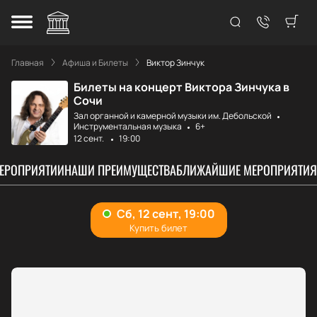
Главная
Афиша и Билеты
Виктор Зинчук
Билеты на концерт Виктора Зинчука в
Сочи
Зал органной и камерной музыки им. Дебольской
Инструментальная музыка
6+
12 сент.
19:00
МЕРОПРИЯТИИ
НАШИ ПРЕИМУЩЕСТВА
БЛИЖАЙШИЕ МЕРОПРИЯТИЯ