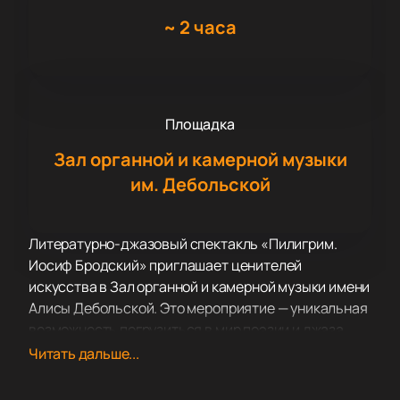
~
2 часа
Площадка
Зал органной и камерной музыки
им. Дебольской
Литературно-джазовый спектакль «Пилигрим.
Иосиф Бродский» приглашает ценителей
искусства в Зал органной и камерной музыки имени
Алисы Дебольской. Это мероприятие — уникальная
возможность погрузиться в мир поэзии и джаза,
создавая атмосферу, в которой слова и музыка
Читать дальше...
переплетаются в гармоничном единстве.
Зал органной и камерной музыки имени Алисы