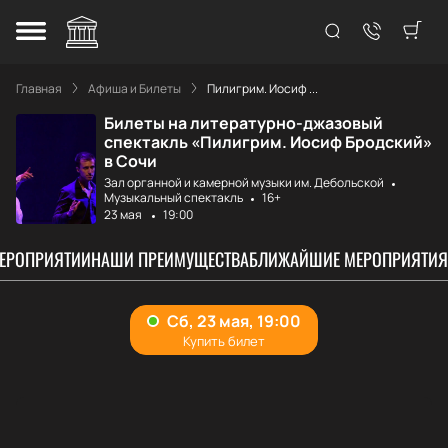
Главная
Афиша и Билеты
Пилигрим. Иосиф ...
Билеты на литературно-джазовый
спектакль «Пилигрим. Иосиф Бродский»
в Сочи
Зал органной и камерной музыки им. Дебольской
Музыкальный спектакль
16+
23 мая
19:00
МЕРОПРИЯТИИ
НАШИ ПРЕИМУЩЕСТВА
БЛИЖАЙШИЕ МЕРОПРИЯТИЯ