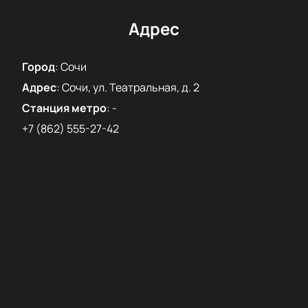
Специальный гость программы - российская
балерина, ведущая солистка Большого театра
Адрес
Элеонора Севенард.
Купить билеты на бенефис Дениса Родькина
Город
:
Сочи
"Свободный полет" можно на нашем сайте.
Адрес
:
Сочи, ул. Театральная, д. 2
Станция метро
:
-
+7 (862) 555-27-42