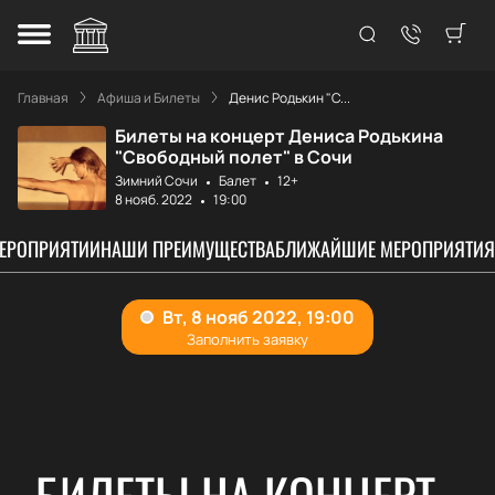
Главная
Афиша и Билеты
Денис Родькин "С...
Билеты на концерт Дениса Родькина
"Свободный полет" в Сочи
Зимний Сочи
Балет
12+
8 нояб. 2022
19:00
МЕРОПРИЯТИИ
НАШИ ПРЕИМУЩЕСТВА
БЛИЖАЙШИЕ МЕРОПРИЯТИЯ